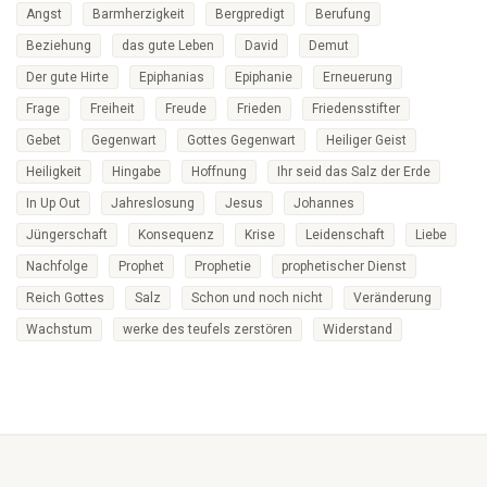
Angst
Barmherzigkeit
Bergpredigt
Berufung
Beziehung
das gute Leben
David
Demut
Der gute Hirte
Epiphanias
Epiphanie
Erneuerung
Frage
Freiheit
Freude
Frieden
Friedensstifter
Gebet
Gegenwart
Gottes Gegenwart
Heiliger Geist
Heiligkeit
Hingabe
Hoffnung
Ihr seid das Salz der Erde
In Up Out
Jahreslosung
Jesus
Johannes
Jüngerschaft
Konsequenz
Krise
Leidenschaft
Liebe
Nachfolge
Prophet
Prophetie
prophetischer Dienst
Reich Gottes
Salz
Schon und noch nicht
Veränderung
Wachstum
werke des teufels zerstören
Widerstand