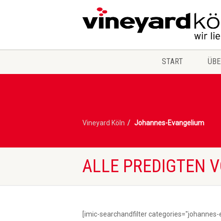
START
ÜBE
Vineyard Köln
Johannes-Evangelium
ALLE PREDIGTEN 
[imic-searchandfilter categories="johannes-