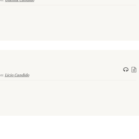
on:
Gianna Candido
on:
Licio Candido