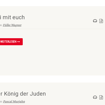
i mit euch
on:
Fülke Wagner
WEITERLESEN
er König der Juden
on:
Pascal Murjahn