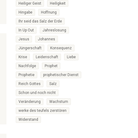
Heiliger Geist
Heiligkeit
Hingabe
Hoffnung
Ihr seid das Salz der Erde
In Up Out
Jahreslosung
Jesus
Johannes
Jüngerschaft
Konsequenz
Krise
Leidenschaft
Liebe
Nachfolge
Prophet
Prophetie
prophetischer Dienst
Reich Gottes
Salz
Schon und noch nicht
Veränderung
Wachstum
werke des teufels zerstören
Widerstand