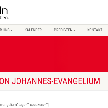
R UNS
KALENDER
PREDIGTEN
KONTAKT
VON JOHANNES-EVANGELIUM
evangelium" tags="" speakers=""]