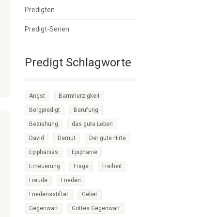
Predigten
Predigt-Serien
Predigt Schlagworte
Angst
Barmherzigkeit
Bergpredigt
Berufung
Beziehung
das gute Leben
David
Demut
Der gute Hirte
Epiphanias
Epiphanie
Erneuerung
Frage
Freiheit
Freude
Frieden
Friedensstifter
Gebet
Gegenwart
Gottes Gegenwart