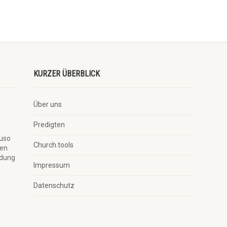
KURZER ÜBERBLICK
Über uns
Predigten
auso
Church.tools
ben
ndung
Impressum
Datenschutz