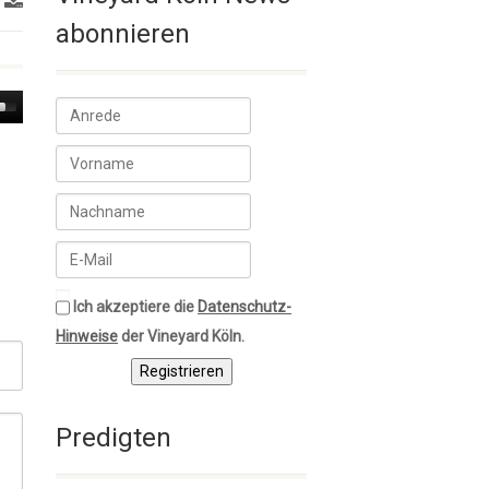
abonnieren
own
w
ase
ease
me.
Ich akzeptiere die
Datenschutz-
Hinweise
der Vineyard Köln.
Registrieren
Predigten