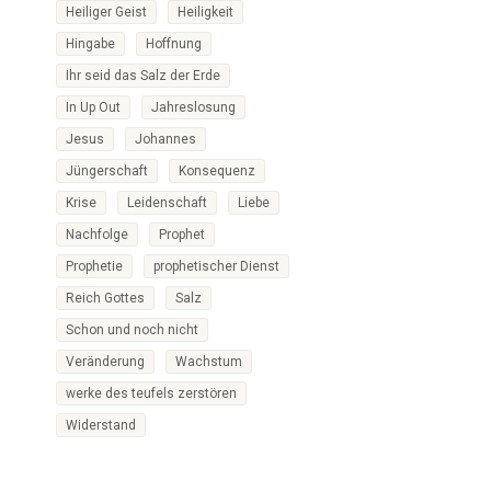
Heiliger Geist
Heiligkeit
Hingabe
Hoffnung
Ihr seid das Salz der Erde
In Up Out
Jahreslosung
Jesus
Johannes
Jüngerschaft
Konsequenz
Krise
Leidenschaft
Liebe
Nachfolge
Prophet
Prophetie
prophetischer Dienst
Reich Gottes
Salz
Schon und noch nicht
Veränderung
Wachstum
werke des teufels zerstören
Widerstand