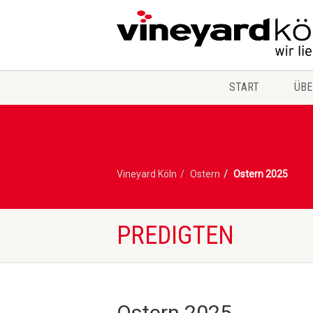
START
ÜBE
Vineyard Köln
Ostern
Ostern 2025
PREDIGTEN
Ostern 2025