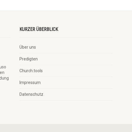
KURZER ÜBERBLICK
Über uns
Predigten
auso
Church.tools
ben
ndung
Impressum
Datenschutz