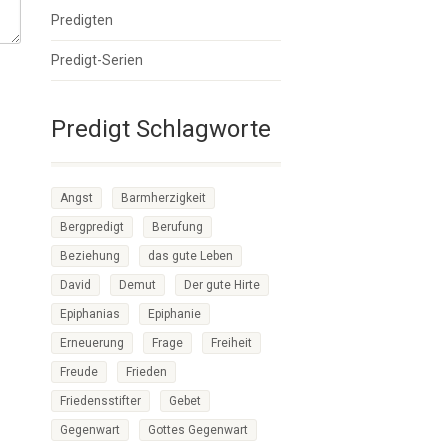
Predigten
Predigt-Serien
Predigt Schlagworte
Angst
Barmherzigkeit
Bergpredigt
Berufung
Beziehung
das gute Leben
David
Demut
Der gute Hirte
Epiphanias
Epiphanie
Erneuerung
Frage
Freiheit
Freude
Frieden
Friedensstifter
Gebet
Gegenwart
Gottes Gegenwart