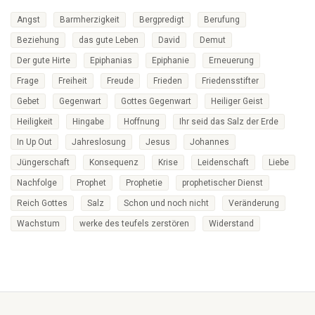
Angst
Barmherzigkeit
Bergpredigt
Berufung
Beziehung
das gute Leben
David
Demut
Der gute Hirte
Epiphanias
Epiphanie
Erneuerung
Frage
Freiheit
Freude
Frieden
Friedensstifter
Gebet
Gegenwart
Gottes Gegenwart
Heiliger Geist
Heiligkeit
Hingabe
Hoffnung
Ihr seid das Salz der Erde
In Up Out
Jahreslosung
Jesus
Johannes
Jüngerschaft
Konsequenz
Krise
Leidenschaft
Liebe
Nachfolge
Prophet
Prophetie
prophetischer Dienst
Reich Gottes
Salz
Schon und noch nicht
Veränderung
Wachstum
werke des teufels zerstören
Widerstand