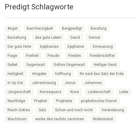
Predigt Schlagworte
Angst
Barmherzigkeit
Bergpredigt
Berufung
Beziehung
das gute Leben
David
Demut
Der gute Hirte
Epiphanias
Epiphanie
Erneuerung
Frage
Freiheit
Freude
Frieden
Friedensstifter
Gebet
Gegenwart
Gottes Gegenwart
Heiliger Geist
Heiligkeit
Hingabe
Hoffnung
Ihr seid das Salz der Erde
In Up Out
Jahreslosung
Jesus
Johannes
Jüngerschaft
Konsequenz
Krise
Leidenschaft
Liebe
Nachfolge
Prophet
Prophetie
prophetischer Dienst
Reich Gottes
Salz
Schon und noch nicht
Veränderung
Wachstum
werke des teufels zerstören
Widerstand