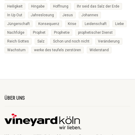
Heiligkeit
Hingabe
Hoffnung
Ihr seid das Salz der Erde
In Up Out
Jahreslosung
Jesus
Johannes
Jüngerschaft
Konsequenz
Krise
Leidenschaft
Liebe
Nachfolge
Prophet
Prophetie
prophetischer Dienst
Reich Gottes
Salz
Schon und noch nicht
Veränderung
Wachstum
werke des teufels zerstören
Widerstand
ÜBER UNS