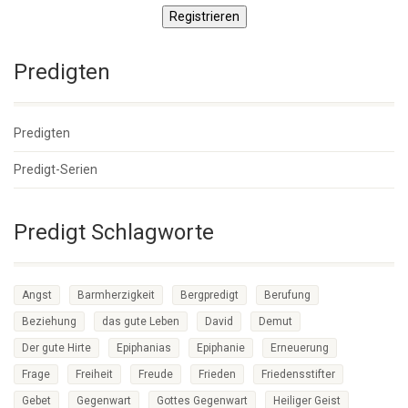
Registrieren
Predigten
Predigten
Predigt-Serien
Predigt Schlagworte
Angst
Barmherzigkeit
Bergpredigt
Berufung
Beziehung
das gute Leben
David
Demut
Der gute Hirte
Epiphanias
Epiphanie
Erneuerung
Frage
Freiheit
Freude
Frieden
Friedensstifter
Gebet
Gegenwart
Gottes Gegenwart
Heiliger Geist