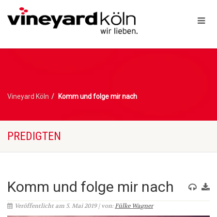
Vineyard Köln
Komm und folge mir nach
PREDIGTEN
Komm und folge mir nach
Veröffentlicht am 5. Mai 2019 | von:
Fülke Wagner