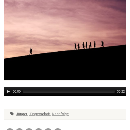
Audio
00:00
30:22
Player
Jünger
,
Jüngerschaft
,
Nachfolge