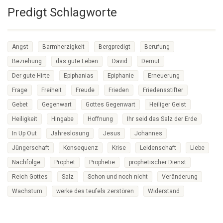
Predigt Schlagworte
Angst
Barmherzigkeit
Bergpredigt
Berufung
Beziehung
das gute Leben
David
Demut
Der gute Hirte
Epiphanias
Epiphanie
Erneuerung
Frage
Freiheit
Freude
Frieden
Friedensstifter
Gebet
Gegenwart
Gottes Gegenwart
Heiliger Geist
Heiligkeit
Hingabe
Hoffnung
Ihr seid das Salz der Erde
In Up Out
Jahreslosung
Jesus
Johannes
Jüngerschaft
Konsequenz
Krise
Leidenschaft
Liebe
Nachfolge
Prophet
Prophetie
prophetischer Dienst
Reich Gottes
Salz
Schon und noch nicht
Veränderung
Wachstum
werke des teufels zerstören
Widerstand