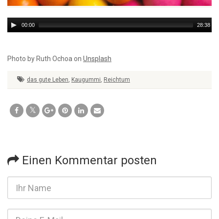
Audio
00:00
28:38
Player
Photo by Ruth Ochoa on
Unsplash
das gute Leben
,
Kaugummi
,
Reichtum
Einen Kommentar posten