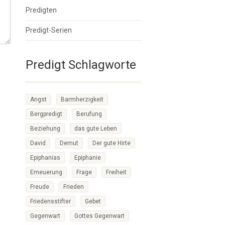
Predigten
Predigt-Serien
Predigt Schlagworte
Angst
Barmherzigkeit
Bergpredigt
Berufung
Beziehung
das gute Leben
David
Demut
Der gute Hirte
Epiphanias
Epiphanie
Erneuerung
Frage
Freiheit
Freude
Frieden
Friedensstifter
Gebet
Gegenwart
Gottes Gegenwart