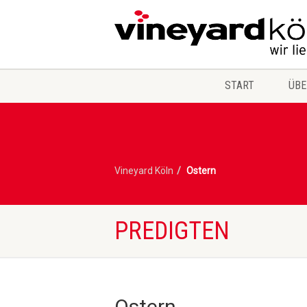
START
ÜBE
Vineyard Köln
Ostern
PREDIGTEN
Ostern