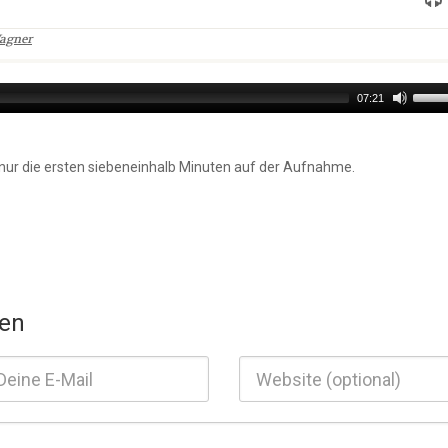
agner
Use
07:21
Up/D
Arro
keys
 nur die ersten siebeneinhalb Minuten auf der Aufnahme.
to
incre
or
decr
volu
en