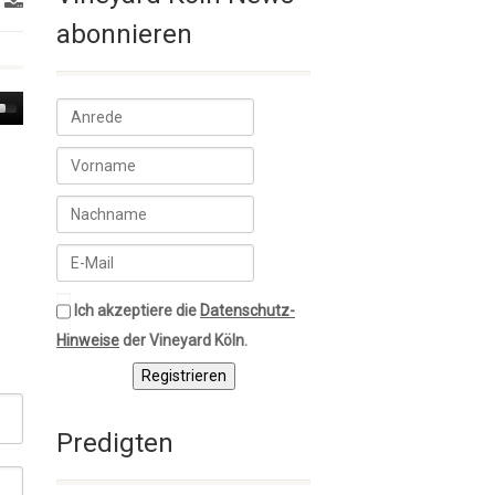
abonnieren
own
w
ase
ease
me.
Ich akzeptiere die
Datenschutz-
Hinweise
der Vineyard Köln.
Registrieren
Predigten