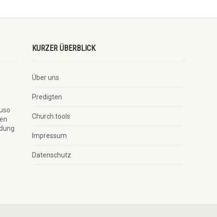
KURZER ÜBERBLICK
Über uns
Predigten
auso
Church.tools
ben
ndung
Impressum
Datenschutz