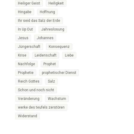
Heiliger Geist
Heiligkeit
Hingabe
Hoffnung
Ihr seid das Salz der Erde
In Up Out
Jahreslosung
Jesus
Johannes
Jüngerschaft
Konsequenz
Krise
Leidenschaft
Liebe
Nachfolge
Prophet
Prophetie
prophetischer Dienst
Reich Gottes
Salz
Schon und noch nicht
Veränderung
Wachstum
werke des teufels zerstören
Widerstand