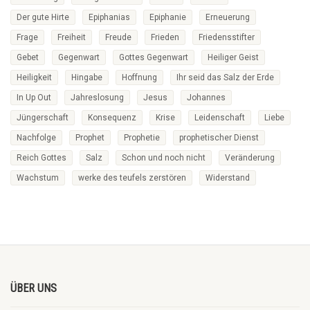
Der gute Hirte
Epiphanias
Epiphanie
Erneuerung
Frage
Freiheit
Freude
Frieden
Friedensstifter
Gebet
Gegenwart
Gottes Gegenwart
Heiliger Geist
Heiligkeit
Hingabe
Hoffnung
Ihr seid das Salz der Erde
In Up Out
Jahreslosung
Jesus
Johannes
Jüngerschaft
Konsequenz
Krise
Leidenschaft
Liebe
Nachfolge
Prophet
Prophetie
prophetischer Dienst
Reich Gottes
Salz
Schon und noch nicht
Veränderung
Wachstum
werke des teufels zerstören
Widerstand
ÜBER UNS