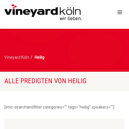
Vineyard Köln
Heilig
ALLE PREDIGTEN VON HEILIG
[imic-searchandfilter categories="" tags="heilig" speakers=""]