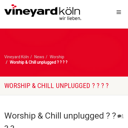
Vineyard Köln
News
Worship
Worship & Chill unplugged ? ? ? ?
WORSHIP & CHILL UNPLUGGED ? ? ? ?
Worship & Chill unplugged ? ?
1