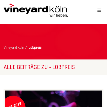
Vineyard Köln
Lobpreis
ALLE BEITRÄGE ZU - LOBPREIS