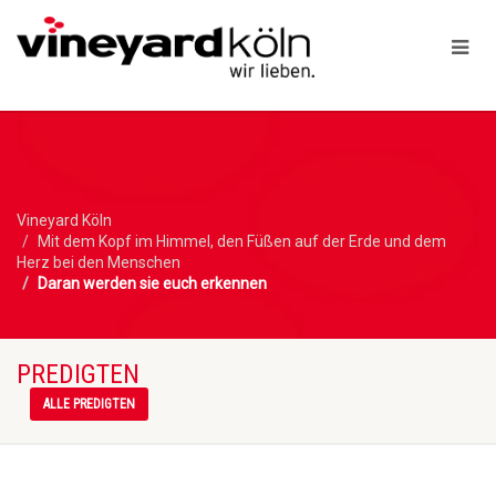
Vineyard Köln
Mit dem Kopf im Himmel, den Füßen auf der Erde und dem
Herz bei den Menschen
Daran werden sie euch erkennen
PREDIGTEN
ALLE PREDIGTEN