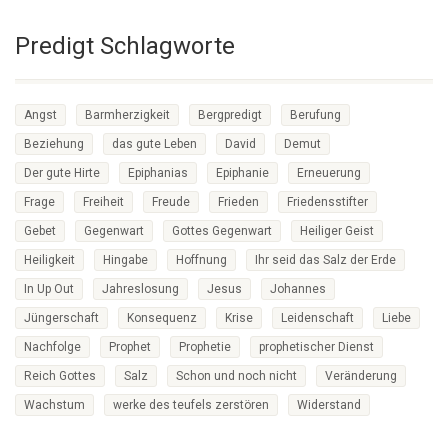
Predigt Schlagworte
Angst
Barmherzigkeit
Bergpredigt
Berufung
Beziehung
das gute Leben
David
Demut
Der gute Hirte
Epiphanias
Epiphanie
Erneuerung
Frage
Freiheit
Freude
Frieden
Friedensstifter
Gebet
Gegenwart
Gottes Gegenwart
Heiliger Geist
Heiligkeit
Hingabe
Hoffnung
Ihr seid das Salz der Erde
In Up Out
Jahreslosung
Jesus
Johannes
Jüngerschaft
Konsequenz
Krise
Leidenschaft
Liebe
Nachfolge
Prophet
Prophetie
prophetischer Dienst
Reich Gottes
Salz
Schon und noch nicht
Veränderung
Wachstum
werke des teufels zerstören
Widerstand