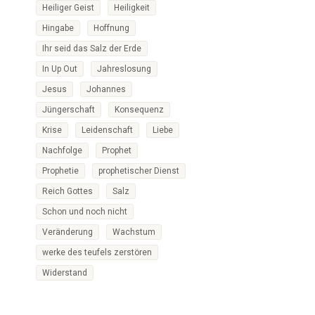
Heiliger Geist
Heiligkeit
Hingabe
Hoffnung
Ihr seid das Salz der Erde
In Up Out
Jahreslosung
Jesus
Johannes
Jüngerschaft
Konsequenz
Krise
Leidenschaft
Liebe
Nachfolge
Prophet
Prophetie
prophetischer Dienst
Reich Gottes
Salz
Schon und noch nicht
Veränderung
Wachstum
werke des teufels zerstören
Widerstand