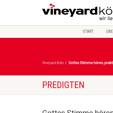
START
ÜBE
Vineyard Köln
Gottes Stimme hören, prakt
PREDIGTEN
Gottes Stimme hören