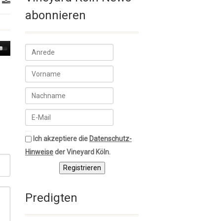
abonnieren
own
w
ase
ease
me.
Ich akzeptiere die
Datenschutz-
Hinweise
der Vineyard Köln.
Registrieren
Predigten