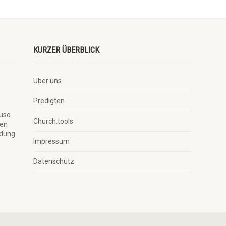
KURZER ÜBERBLICK
Über uns
Predigten
auso
Church.tools
ben
ndung
Impressum
Datenschutz