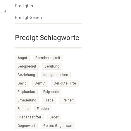
Predigten
Predigt-Serien
Predigt Schlagworte
Angst
Barmherzigkeit
Bergpredigt
Berufung
Beziehung
das gute Leben
David
Demut
Der gute Hirte
Epiphanias
Epiphanie
Erneuerung
Frage
Freiheit
Freude
Frieden
Friedensstifter
Gebet
Gegenwart
Gottes Gegenwart