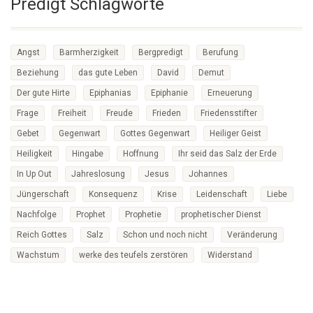
Predigt Schlagworte
Angst
Barmherzigkeit
Bergpredigt
Berufung
Beziehung
das gute Leben
David
Demut
Der gute Hirte
Epiphanias
Epiphanie
Erneuerung
Frage
Freiheit
Freude
Frieden
Friedensstifter
Gebet
Gegenwart
Gottes Gegenwart
Heiliger Geist
Heiligkeit
Hingabe
Hoffnung
Ihr seid das Salz der Erde
In Up Out
Jahreslosung
Jesus
Johannes
Jüngerschaft
Konsequenz
Krise
Leidenschaft
Liebe
Nachfolge
Prophet
Prophetie
prophetischer Dienst
Reich Gottes
Salz
Schon und noch nicht
Veränderung
Wachstum
werke des teufels zerstören
Widerstand