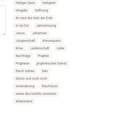
Heiliger Geist
Heiligkeit
Hingabe
Hoffnung
Ihr seid das Salz der Erde
In Up Out
Jahreslosung
Jesus
Johannes
Jüngerschaft
Konsequenz
Krise
Leidenschaft
Liebe
Nachfolge
Prophet
Prophetie
prophetischer Dienst
Reich Gottes
Salz
Schon und noch nicht
Veränderung
Wachstum
werke des teufels zerstören
Widerstand