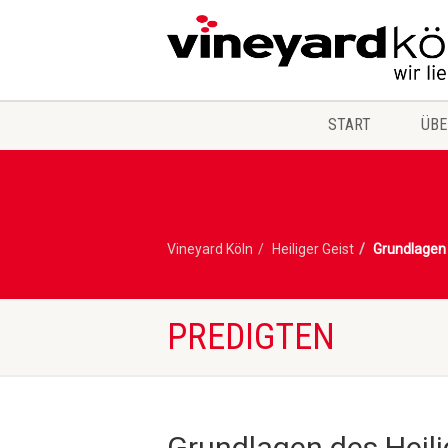
START
ÜBE
Vineyard Köln
Heiliger Geist
Grundlagen 
PREDIGTEN
Grundlagen des Heili