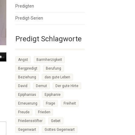
Predigten
Predigt-Serien
Predigt Schlagworte
Angst
Barmherzigkeit
own
w
Bergpredigt
Berufung
Beziehung
das gute Leben
ase
David
Demut
Der gute Hirte
Epiphanias
Epiphanie
ease
me.
Erneuerung
Frage
Freiheit
Freude
Frieden
Friedensstifter
Gebet
Gegenwart
Gottes Gegenwart