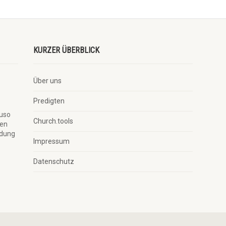
KURZER ÜBERBLICK
Über uns
Predigten
auso
Church.tools
ben
ndung
Impressum
Datenschutz