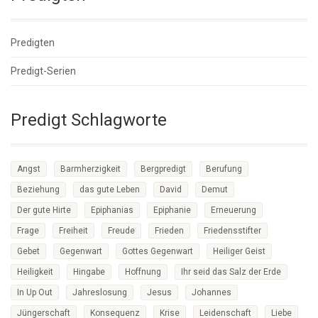
Predigten
Predigt-Serien
Predigt Schlagworte
Angst
Barmherzigkeit
Bergpredigt
Berufung
Beziehung
das gute Leben
David
Demut
Der gute Hirte
Epiphanias
Epiphanie
Erneuerung
Frage
Freiheit
Freude
Frieden
Friedensstifter
Gebet
Gegenwart
Gottes Gegenwart
Heiliger Geist
Heiligkeit
Hingabe
Hoffnung
Ihr seid das Salz der Erde
In Up Out
Jahreslosung
Jesus
Johannes
Jüngerschaft
Konsequenz
Krise
Leidenschaft
Liebe