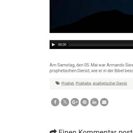
Audio
00:00
Player
Am Samstag, den 05. Mai war Armando Siewert
prophetischen Dienst, wie er in der Bibel be
Prophet
,
Prophetie
,
prophetischer Dienst
Einen Kommentar post