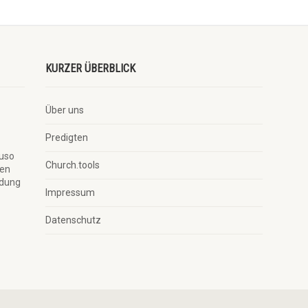
KURZER ÜBERBLICK
Über uns
Predigten
auso
Church.tools
ben
ndung
Impressum
Datenschutz