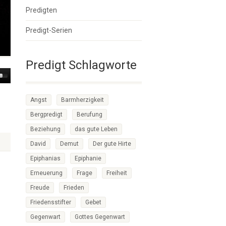
Predigten
Predigt-Serien
Predigt Schlagworte
own
w
Angst
Barmherzigkeit
Bergpredigt
Berufung
ase
Beziehung
das gute Leben
ease
David
Demut
Der gute Hirte
me.
Epiphanias
Epiphanie
Erneuerung
Frage
Freiheit
Freude
Frieden
Friedensstifter
Gebet
Gegenwart
Gottes Gegenwart