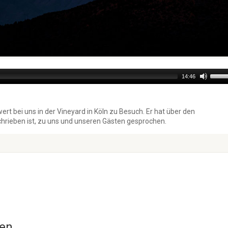
Use
14:46
Up/D
Arro
keys
 bei uns in der Vineyard in Köln zu Besuch. Er hat über den
to
schrieben ist, zu uns und unseren Gästen gesprochen.
incre
or
decr
volu
en