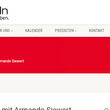
R UNS
KALENDER
PREDIGTEN
KONTAKT
rmando Siewert
 mit Armando Siewert