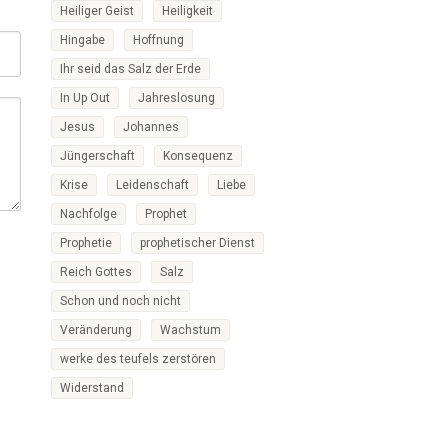
Heiliger Geist
Heiligkeit
Hingabe
Hoffnung
Ihr seid das Salz der Erde
In Up Out
Jahreslosung
Jesus
Johannes
Jüngerschaft
Konsequenz
Krise
Leidenschaft
Liebe
Nachfolge
Prophet
Prophetie
prophetischer Dienst
Reich Gottes
Salz
Schon und noch nicht
Veränderung
Wachstum
werke des teufels zerstören
Widerstand