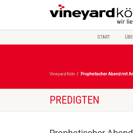
START
ÜBE
Vineyard Köln
Prophetischer Abend mit A
PREDIGTEN
Prophetischer Abend