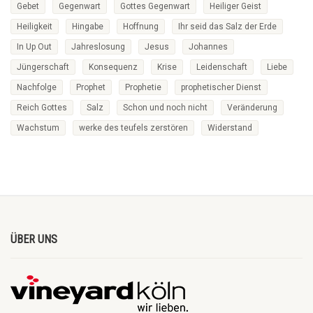
Gebet
Gegenwart
Gottes Gegenwart
Heiliger Geist
Heiligkeit
Hingabe
Hoffnung
Ihr seid das Salz der Erde
In Up Out
Jahreslosung
Jesus
Johannes
Jüngerschaft
Konsequenz
Krise
Leidenschaft
Liebe
Nachfolge
Prophet
Prophetie
prophetischer Dienst
Reich Gottes
Salz
Schon und noch nicht
Veränderung
Wachstum
werke des teufels zerstören
Widerstand
ÜBER UNS