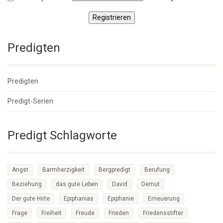
Registrieren
Predigten
Predigten
Predigt-Serien
Predigt Schlagworte
Angst
Barmherzigkeit
Bergpredigt
Berufung
Beziehung
das gute Leben
David
Demut
Der gute Hirte
Epiphanias
Epiphanie
Erneuerung
Frage
Freiheit
Freude
Frieden
Friedensstifter