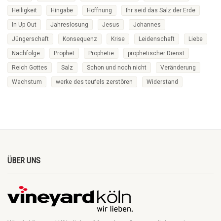
Heiligkeit
Hingabe
Hoffnung
Ihr seid das Salz der Erde
In Up Out
Jahreslosung
Jesus
Johannes
Jüngerschaft
Konsequenz
Krise
Leidenschaft
Liebe
Nachfolge
Prophet
Prophetie
prophetischer Dienst
Reich Gottes
Salz
Schon und noch nicht
Veränderung
Wachstum
werke des teufels zerstören
Widerstand
ÜBER UNS