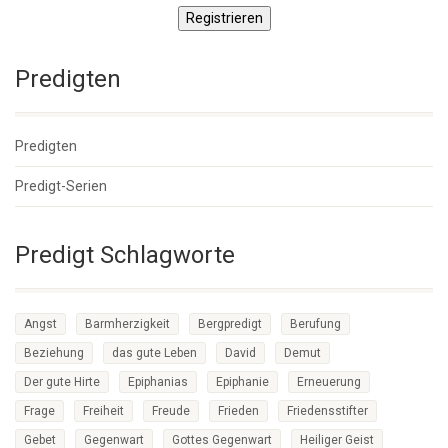
Registrieren
Predigten
Predigten
Predigt-Serien
Predigt Schlagworte
Angst
Barmherzigkeit
Bergpredigt
Berufung
Beziehung
das gute Leben
David
Demut
Der gute Hirte
Epiphanias
Epiphanie
Erneuerung
Frage
Freiheit
Freude
Frieden
Friedensstifter
Gebet
Gegenwart
Gottes Gegenwart
Heiliger Geist