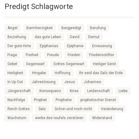
Predigt Schlagworte
Angst
Barmherzigkeit
Bergpredigt
Berufung
Beziehung
das gute Leben
David
Demut
Der gute Hirte
Epiphanias
Epiphanie
Erneuerung
Frage
Freiheit
Freude
Frieden
Friedensstifter
Gebet
Gegenwart
Gottes Gegenwart
Heiliger Geist
Heiligkeit
Hingabe
Hoffnung
Ihr seid das Salz der Erde
In Up Out
Jahreslosung
Jesus
Johannes
Jüngerschaft
Konsequenz
Krise
Leidenschaft
Liebe
Nachfolge
Prophet
Prophetie
prophetischer Dienst
Reich Gottes
Salz
Schon und noch nicht
Veränderung
Wachstum
werke des teufels zerstören
Widerstand