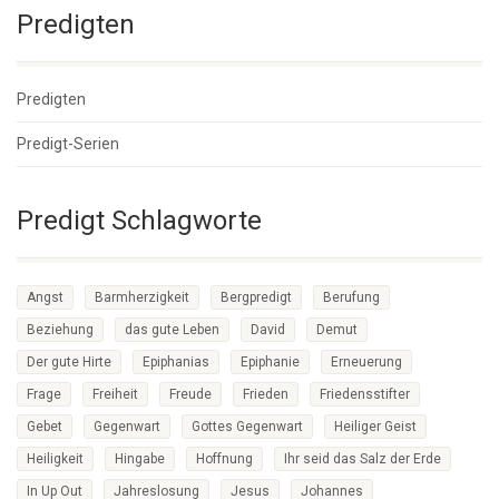
Predigten
Predigten
Predigt-Serien
Predigt Schlagworte
Angst
Barmherzigkeit
Bergpredigt
Berufung
Beziehung
das gute Leben
David
Demut
Der gute Hirte
Epiphanias
Epiphanie
Erneuerung
Frage
Freiheit
Freude
Frieden
Friedensstifter
Gebet
Gegenwart
Gottes Gegenwart
Heiliger Geist
Heiligkeit
Hingabe
Hoffnung
Ihr seid das Salz der Erde
In Up Out
Jahreslosung
Jesus
Johannes