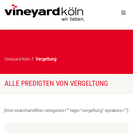
Vineyard Köln
Vergeltung
ALLE PREDIGTEN VON VERGELTUNG
[imic-searchandfilter categories="" tags="vergeltung" speakers=""]