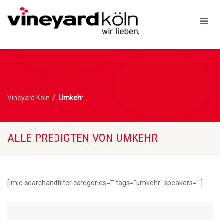
Vineyard Köln
Umkehr
ALLE PREDIGTEN VON UMKEHR
[imic-searchandfilter categories="" tags="umkehr" speakers=""]