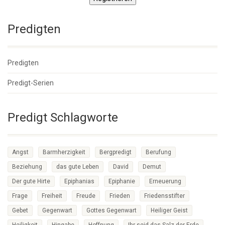
Predigten
Predigten
Predigt-Serien
Predigt Schlagworte
Angst
Barmherzigkeit
Bergpredigt
Berufung
Beziehung
das gute Leben
David
Demut
Der gute Hirte
Epiphanias
Epiphanie
Erneuerung
Frage
Freiheit
Freude
Frieden
Friedensstifter
Gebet
Gegenwart
Gottes Gegenwart
Heiliger Geist
Heiligkeit
Hingabe
Hoffnung
Ihr seid das Salz der Erde