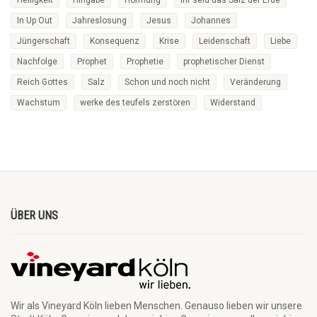
In Up Out
Jahreslosung
Jesus
Johannes
Jüngerschaft
Konsequenz
Krise
Leidenschaft
Liebe
Nachfolge
Prophet
Prophetie
prophetischer Dienst
Reich Gottes
Salz
Schon und noch nicht
Veränderung
Wachstum
werke des teufels zerstören
Widerstand
ÜBER UNS
Wir als Vineyard Köln lieben Menschen. Genauso lieben wir unsere