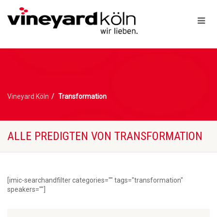
Vineyard Köln
Transformation
ALLE PREDIGTEN VON TRANSFORMATION
[imic-searchandfilter categories="" tags="transformation"
speakers=""]