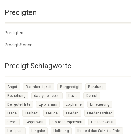
Predigten
Predigten
Predigt-Serien
Predigt Schlagworte
Angst
Barmherzigkeit
Bergpredigt
Berufung
Beziehung
das gute Leben
David
Demut
Der gute Hirte
Epiphanias
Epiphanie
Erneuerung
Frage
Freiheit
Freude
Frieden
Friedensstifter
Gebet
Gegenwart
Gottes Gegenwart
Heiliger Geist
Heiligkeit
Hingabe
Hoffnung
Ihr seid das Salz der Erde