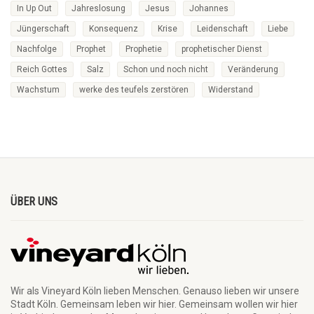
In Up Out
Jahreslosung
Jesus
Johannes
Jüngerschaft
Konsequenz
Krise
Leidenschaft
Liebe
Nachfolge
Prophet
Prophetie
prophetischer Dienst
Reich Gottes
Salz
Schon und noch nicht
Veränderung
Wachstum
werke des teufels zerstören
Widerstand
ÜBER UNS
Wir als Vineyard Köln lieben Menschen. Genauso lieben wir unsere
Stadt Köln. Gemeinsam leben wir hier. Gemeinsam wollen wir hier