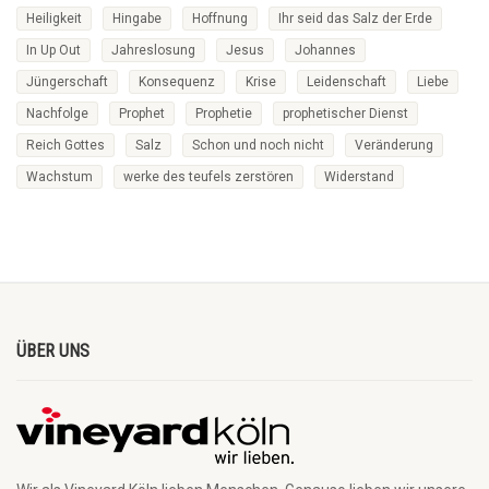
Heiligkeit
Hingabe
Hoffnung
Ihr seid das Salz der Erde
In Up Out
Jahreslosung
Jesus
Johannes
Jüngerschaft
Konsequenz
Krise
Leidenschaft
Liebe
Nachfolge
Prophet
Prophetie
prophetischer Dienst
Reich Gottes
Salz
Schon und noch nicht
Veränderung
Wachstum
werke des teufels zerstören
Widerstand
ÜBER UNS