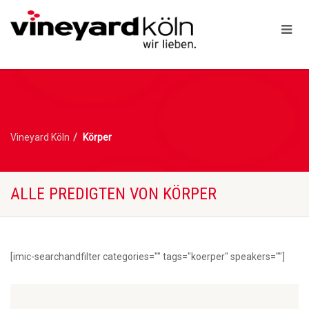
Vineyard Köln
Körper
ALLE PREDIGTEN VON KÖRPER
[imic-searchandfilter categories="" tags="koerper" speakers=""]