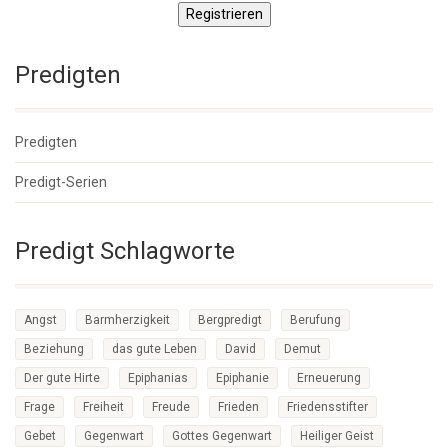
Registrieren
Predigten
Predigten
Predigt-Serien
Predigt Schlagworte
Angst
Barmherzigkeit
Bergpredigt
Berufung
Beziehung
das gute Leben
David
Demut
Der gute Hirte
Epiphanias
Epiphanie
Erneuerung
Frage
Freiheit
Freude
Frieden
Friedensstifter
Gebet
Gegenwart
Gottes Gegenwart
Heiliger Geist