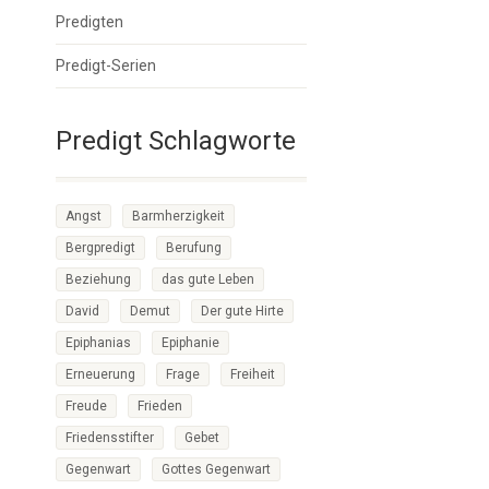
Predigten
Predigt-Serien
Predigt Schlagworte
Angst
Barmherzigkeit
Bergpredigt
Berufung
Beziehung
das gute Leben
David
Demut
Der gute Hirte
Epiphanias
Epiphanie
Erneuerung
Frage
Freiheit
Freude
Frieden
Friedensstifter
Gebet
Gegenwart
Gottes Gegenwart