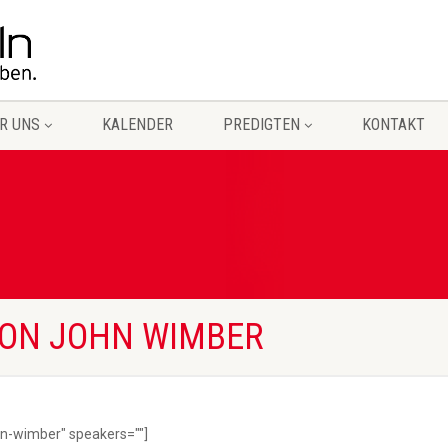
R UNS
KALENDER
PREDIGTEN
KONTAKT
VON JOHN WIMBER
ohn-wimber" speakers=""]