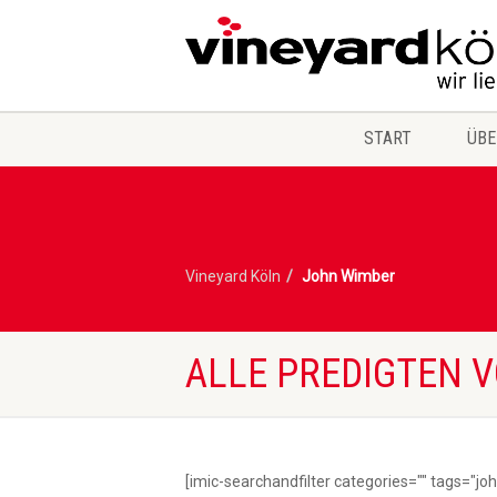
START
ÜBE
Vineyard Köln
John Wimber
ALLE PREDIGTEN 
[imic-searchandfilter categories="" tags="j