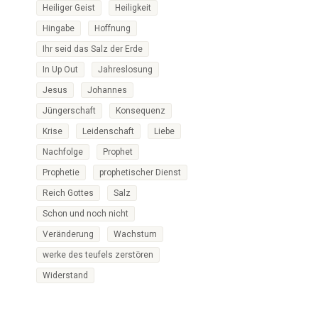
Heiliger Geist
Heiligkeit
Hingabe
Hoffnung
Ihr seid das Salz der Erde
In Up Out
Jahreslosung
Jesus
Johannes
Jüngerschaft
Konsequenz
Krise
Leidenschaft
Liebe
Nachfolge
Prophet
Prophetie
prophetischer Dienst
Reich Gottes
Salz
Schon und noch nicht
Veränderung
Wachstum
werke des teufels zerstören
Widerstand