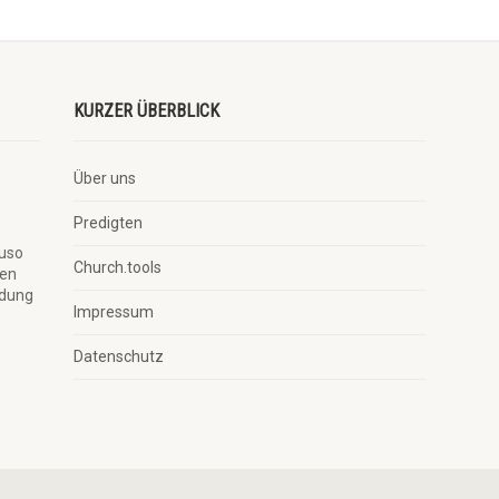
KURZER ÜBERBLICK
Über uns
Predigten
auso
Church.tools
ben
ndung
Impressum
Datenschutz