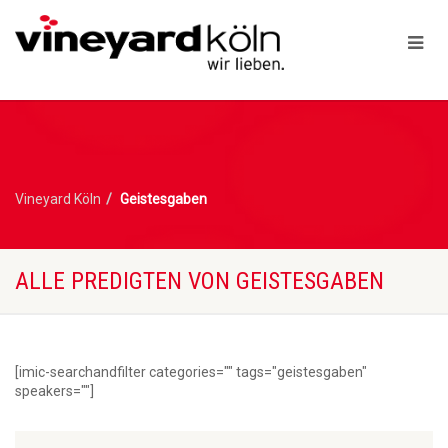
Vineyard Köln
Geistesgaben
ALLE PREDIGTEN VON GEISTESGABEN
[imic-searchandfilter categories="" tags="geistesgaben"
speakers=""]