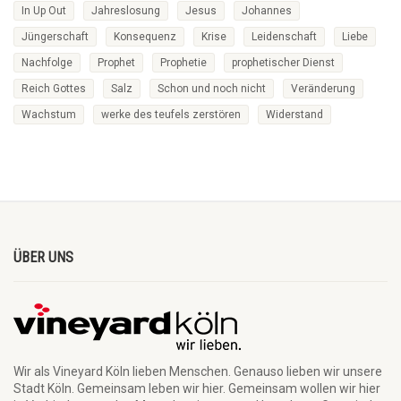
In Up Out
Jahreslosung
Jesus
Johannes
Jüngerschaft
Konsequenz
Krise
Leidenschaft
Liebe
Nachfolge
Prophet
Prophetie
prophetischer Dienst
Reich Gottes
Salz
Schon und noch nicht
Veränderung
Wachstum
werke des teufels zerstören
Widerstand
ÜBER UNS
Wir als Vineyard Köln lieben Menschen. Genauso lieben wir unsere
Stadt Köln. Gemeinsam leben wir hier. Gemeinsam wollen wir hier