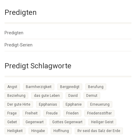
Predigten
Predigten
Predigt-Serien
Predigt Schlagworte
Angst
Barmherzigkeit
Bergpredigt
Berufung
Beziehung
das gute Leben
David
Demut
Der gute Hirte
Epiphanias
Epiphanie
Erneuerung
Frage
Freiheit
Freude
Frieden
Friedensstifter
Gebet
Gegenwart
Gottes Gegenwart
Heiliger Geist
Heiligkeit
Hingabe
Hoffnung
Ihr seid das Salz der Erde