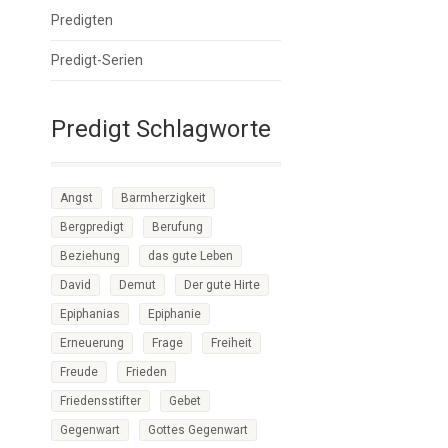
Predigten
Predigt-Serien
Predigt Schlagworte
Angst
Barmherzigkeit
Bergpredigt
Berufung
Beziehung
das gute Leben
David
Demut
Der gute Hirte
Epiphanias
Epiphanie
Erneuerung
Frage
Freiheit
Freude
Frieden
Friedensstifter
Gebet
Gegenwart
Gottes Gegenwart