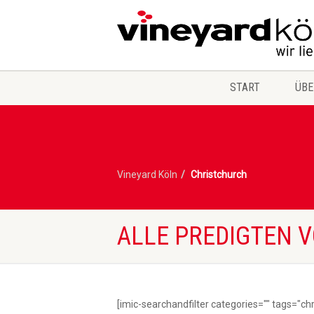
START
ÜBE
Vineyard Köln
Christchurch
ALLE PREDIGTEN 
[imic-searchandfilter categories="" tags="ch