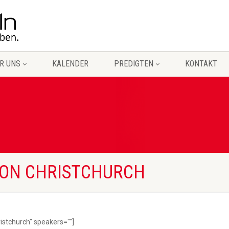
R UNS
KALENDER
PREDIGTEN
KONTAKT
VON CHRISTCHURCH
ristchurch" speakers=""]