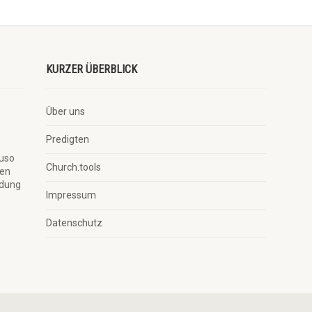
KURZER ÜBERBLICK
Über uns
Predigten
auso
Church.tools
ben
ndung
Impressum
Datenschutz