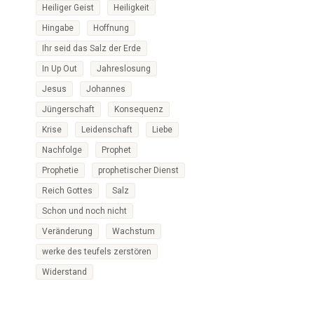
Heiliger Geist
Heiligkeit
Hingabe
Hoffnung
Ihr seid das Salz der Erde
In Up Out
Jahreslosung
Jesus
Johannes
Jüngerschaft
Konsequenz
Krise
Leidenschaft
Liebe
Nachfolge
Prophet
Prophetie
prophetischer Dienst
Reich Gottes
Salz
Schon und noch nicht
Veränderung
Wachstum
werke des teufels zerstören
Widerstand