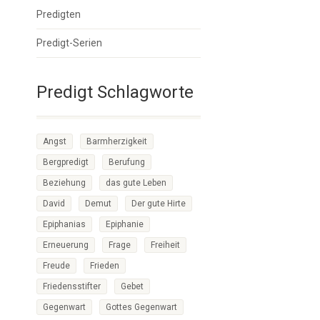
Predigten
Predigt-Serien
Predigt Schlagworte
Angst
Barmherzigkeit
Bergpredigt
Berufung
Beziehung
das gute Leben
David
Demut
Der gute Hirte
Epiphanias
Epiphanie
Erneuerung
Frage
Freiheit
Freude
Frieden
Friedensstifter
Gebet
Gegenwart
Gottes Gegenwart