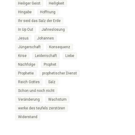
Heiliger Geist
Heiligkeit
Hingabe
Hoffnung
Ihr seid das Salz der Erde
In Up Out
Jahreslosung
Jesus
Johannes
Jüngerschaft
Konsequenz
Krise
Leidenschaft
Liebe
Nachfolge
Prophet
Prophetie
prophetischer Dienst
Reich Gottes
Salz
Schon und noch nicht
Veränderung
Wachstum
werke des teufels zerstören
Widerstand