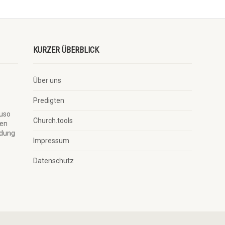
KURZER ÜBERBLICK
Über uns
Predigten
auso
Church.tools
ben
ndung
Impressum
Datenschutz