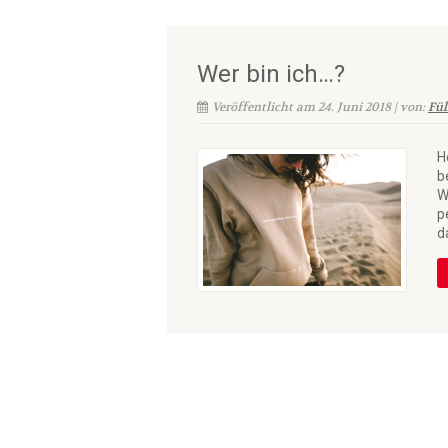
Wer bin ich…?
Veröffentlicht am 24. Juni 2018 | von:
Fül
H
b
W
p
d