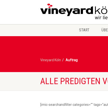
START
ÜBE
Vineyard Köln
Auftrag
ALLE PREDIGTEN 
[imic-searchandfilter categories="" tags="au