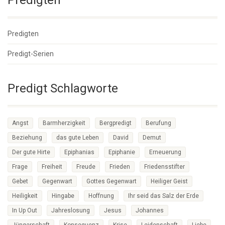
Predigten
Predigt-Serien
Predigt Schlagworte
Angst
Barmherzigkeit
Bergpredigt
Berufung
Beziehung
das gute Leben
David
Demut
Der gute Hirte
Epiphanias
Epiphanie
Erneuerung
Frage
Freiheit
Freude
Frieden
Friedensstifter
Gebet
Gegenwart
Gottes Gegenwart
Heiliger Geist
Heiligkeit
Hingabe
Hoffnung
Ihr seid das Salz der Erde
In Up Out
Jahreslosung
Jesus
Johannes
Jüngerschaft
Konsequenz
Krise
Leidenschaft
Liebe