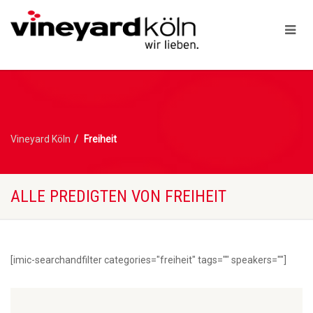
Vineyard Köln
Freiheit
ALLE PREDIGTEN VON FREIHEIT
[imic-searchandfilter categories="freiheit" tags="" speakers=""]