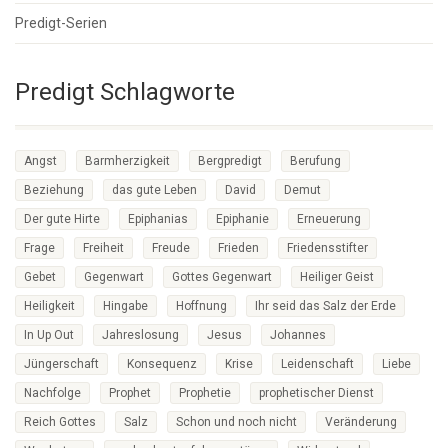
Predigt-Serien
Predigt Schlagworte
Angst
Barmherzigkeit
Bergpredigt
Berufung
Beziehung
das gute Leben
David
Demut
Der gute Hirte
Epiphanias
Epiphanie
Erneuerung
Frage
Freiheit
Freude
Frieden
Friedensstifter
Gebet
Gegenwart
Gottes Gegenwart
Heiliger Geist
Heiligkeit
Hingabe
Hoffnung
Ihr seid das Salz der Erde
In Up Out
Jahreslosung
Jesus
Johannes
Jüngerschaft
Konsequenz
Krise
Leidenschaft
Liebe
Nachfolge
Prophet
Prophetie
prophetischer Dienst
Reich Gottes
Salz
Schon und noch nicht
Veränderung