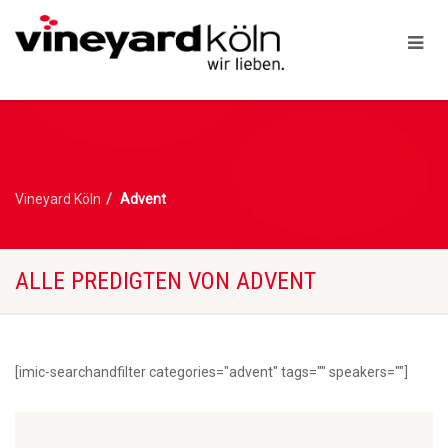
Vineyard Köln
Advent
ALLE PREDIGTEN VON ADVENT
[imic-searchandfilter categories="advent" tags="" speakers=""]