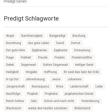
Predigt-Serien
Predigt Schlagworte
Angst
Barmherzigkeit
Bergpredigt
Berufung
Beziehung
das gute Leben
David
Demut
Der gute Hirte
Epiphanias
Epiphanie
Erneuerung
Frage
Freiheit
Freude
Frieden
Friedensstifter
Gebet
Gegenwart
Gottes Gegenwart
Heiliger Geist
Heiligkeit
Hingabe
Hoffnung
Ihr seid das Salz der Erde
In Up Out
Jahreslosung
Jesus
Johannes
Jüngerschaft
Konsequenz
Krise
Leidenschaft
Liebe
Nachfolge
Prophet
Prophetie
prophetischer Dienst
Reich Gottes
Salz
Schon und noch nicht
Veränderung
Wachstum
werke des teufels zerstören
Widerstand