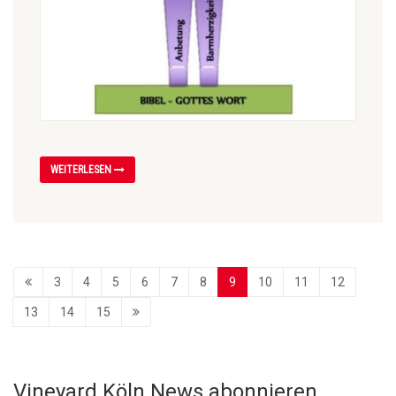
WEITERLESEN
3
4
5
6
7
8
9
10
11
12
13
14
15
Vineyard Köln News abonnieren