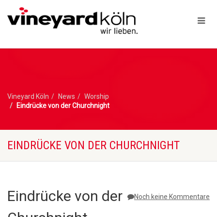
Vineyard Köln
News
Worship
Eindrücke von der Churchnight
EINDRÜCKE VON DER CHURCHNIGHT
Eindrücke von der
Noch keine Kommentare