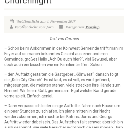
Churchnight
Veröffentlicht am 4. November 2017
Veröffentlicht von: Jörn
Kategorien:
Worship
Text von Carmen
– Schon beim Ankommen in der Kölnwest Gemeinde trifft man im
Foyer auf so manch bekanntes Gesicht aus einer anderen
Gemeinde, großes Hallo „Ach Du auch hier?“, viel Gewusel, aber
doch auch ein bisschen wie ein Familientreffen. Schön.
– den Auftakt gestalten die Gastgeber „Kölnwest“, danach folgt
die „Köln City Church“. Es ist laut, es ist voll, es wird gefeiert,
mitgesungen, die meisten stehen, viele strecken ihre Hände zum
Himmel. Wir feiern Gott, gemeinsam. Egal welche Band gerade
vorne spielt. Einfach genial.
– Dann verpasse ich leider einige Auftritte, fahre nach Hause um
ein paar Stunden zu schlafen. Ich plane mitten in der Nacht
wiederzukommen, ich möchte bei Katrins, Jörns und Georgs
Auftritt wieder dabei sein. Das Aufstehen fällt schwer, aber ich bin
auch gespannt, wie viele Besucher wohl noch da sein mögen. Jörn