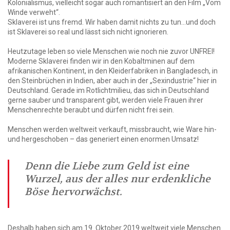
Kolonialismus, vielleicht sogar auch romantisiert an den Film „Vom
Winde verweht“.
Sklaverei ist uns fremd. Wir haben damit nichts zu tun…und doch
ist Sklaverei so real und lässt sich nicht ignorieren.
Heutzutage leben so viele Menschen wie noch nie zuvor UNFREI!
Moderne Sklaverei finden wir in den Kobaltminen auf dem
afrikanischen Kontinent, in den Kleiderfabriken in Bangladesch, in
den Steinbrüchen in Indien, aber auch in der „Sexindustrie“ hier in
Deutschland. Gerade im Rotlichtmilieu, das sich in Deutschland
gerne sauber und transparent gibt, werden viele Frauen ihrer
Menschenrechte beraubt und dürfen nicht frei sein.
Menschen werden weltweit verkauft, missbraucht, wie Ware hin-
und hergeschoben – das generiert einen enormen Umsatz!
Denn die Liebe zum Geld ist eine
Wurzel, aus der alles nur erdenkliche
Böse hervorwächst.
1. Timotheus 6, 10a
Deshalb haben sich am 19. Oktober 2019 weltweit viele Menschen