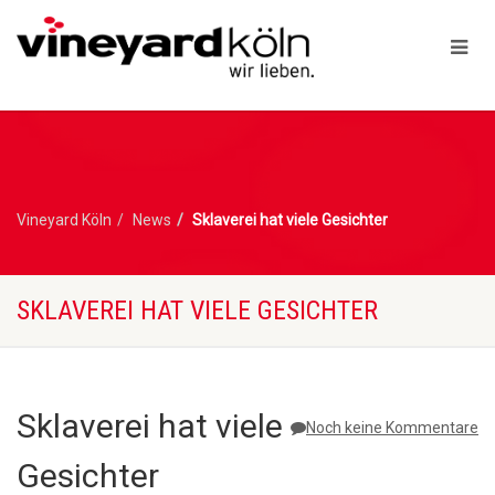
Vineyard Köln
News
Sklaverei hat viele Gesichter
SKLAVEREI HAT VIELE GESICHTER
Sklaverei hat viele
Noch keine Kommentare
Gesichter