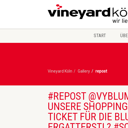
START
ÜBE
Vineyard Köln
Gallery
repost
#REPOST @VYBLU
UNSERE SHOPPING 
TICKET FÜR DIE B
ERGATTERST! ? #