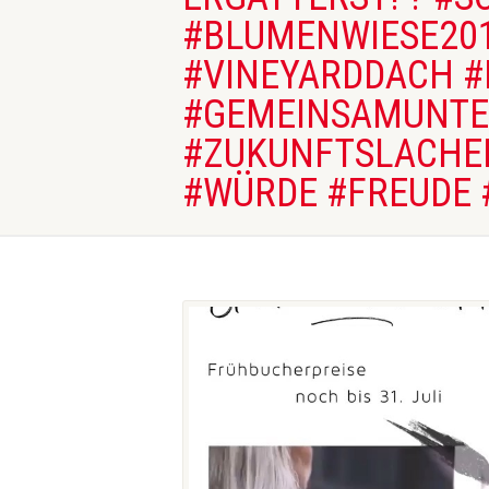
#BLUMENWIESE201
#VINEYARDDACH 
#GEMEINSAMUNTER
#ZUKUNFTSLACHEN
#WÜRDE #FREUDE