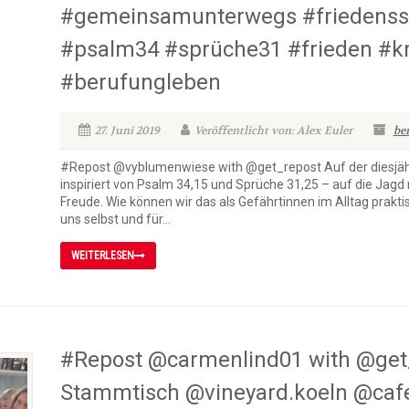
#gemeinsamunterwegs #friedenssti
#psalm34 #sprüche31 #frieden #kr
#berufungleben
27. Juni 2019
Veröffentlicht von: Alex Euler
be
#Repost @vyblumenwiese with @get_repost Auf der diesjäh
inspiriert von Psalm 34,15 und Sprüche 31,25 – auf die Jagd
Freude. Wie können wir das als Gefährtinnen im Alltag prakt
uns selbst und für...
WEITERLESEN
#Repost @carmenlind01 with @g
Stammtisch @vineyard.koeln @cafe