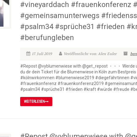
#vineyarddach #frauenkonferenz 
#gemeinsamunterwegs #friedenssti
#psalm34 #sprüche31 #frieden #kr
#berufungleben
17. Juli 2019
Veröffentlicht von: Alex Euler
ber
#Repost @vyblumenwiese with @get_repost ・・・ Werde un
du dir dein Ticket für die Blumenwiese in Köln zum Bestpreis
#kölnwirkommen #blumenwiese2019 #diegefährtinnen #vi
#frauenkonferenz #frauenkonferenz2019 #gemeinsamunter
#psalm34 #sprüche31 #frieden #kraft #würde #freude #b
WEITERLESEN
#Repost @vyblumenwiese with @ge