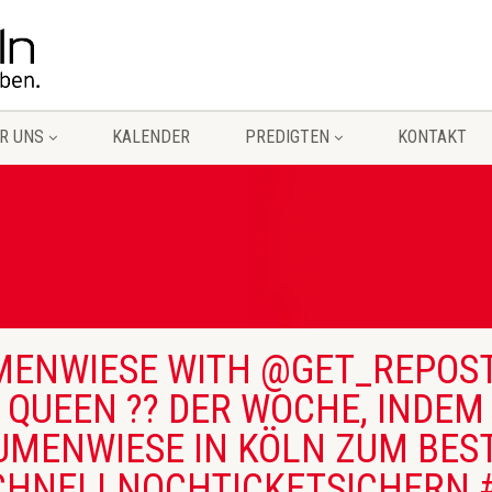
R UNS
KALENDER
PREDIGTEN
KONTAKT
MENWIESE WITH @GET_REPO
QUEEN ?? DER WOCHE, INDEM 
LUMENWIESE IN KÖLN ZUM BES
SCHNELLNOCHTICKETSICHER