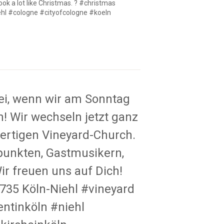
k a lot like Christmas. ? #christmas
hl #cologne #cityofcologne #koeln
i, wenn wir am Sonntag
! Wir wechseln jetzt ganz
lwertigen Vineyard-Church.
punkten, Gastmusikern,
r freuen uns auf Dich!
0735 Köln-Niehl #vineyard
ntinköln #niehl