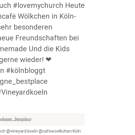
 auch #lovemychurch Heute
cafė Wölkchen in Köln-
sehr besonderen
neue Freundschaften bei
memade Und die Kids
gerne wieder! ❤
n #kölnbloggt
ogne_bestplace
#Vineyardkoeln
cologne_bestplace
h @vineyard.koeln @cafewoelkchen Köln