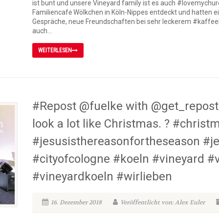
ist bunt und unsere Vineyard family ist es auch #lovemych
Familiencafė Wölkchen in Köln-Nippes entdeckt und hatten e
Gespräche, neue Freundschaften bei sehr leckerem #kaff
auch...
WEITERLESEN
#Repost @fuelke with @get_repost
look a lot like Christmas. ? #chris
#jesusisthereasonfortheseason #je
#cityofcologne #koeln #vineyard #
#vineyardkoeln #wirlieben
16. Dezember 2018
Veröffentlicht von: Alex Euler