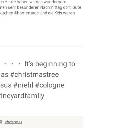
urch Heute haben wir das wunderbare
inen sehr besonderen Nachmittag dort. Gute
eekuchen #homemade Und die Kids waren
 ・・・ It’s beginning to
tmas #christmastree
sus #niehl #cologne
vineyardfamily
christmas