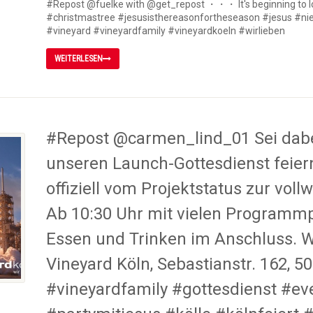
#Repost @fuelke with @get_repost ・・・ It's beginning to loo
#christmastree #jesusisthereasonfortheseason #jesus #nie
#vineyard #vineyardfamily #vineyardkoeln #wirlieben
WEITERLESEN
#Repost @carmen_lind_01 Sei dabe
unseren Launch-Gottesdienst feiern
offiziell vom Projektstatus zur vol
Ab 10:30 Uhr mit vielen Programm
Essen und Trinken im Anschluss. Wi
Vineyard Köln, Sebastianstr. 162, 5
#vineyardfamily #gottesdienst #eve