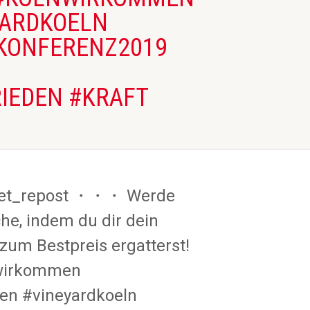
YARDKOELN
KONFERENZ2019
IEDEN #KRAFT
get_repost ・・・ Werde
e, indem du dir dein
 zum Bestpreis ergatterst!
nwirkommen
en #vineyardkoeln