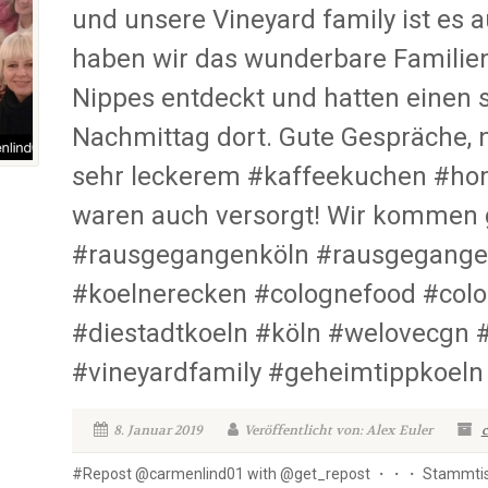
und unsere Vineyard family ist es
haben wir das wunderbare Familien
Nippes entdeckt und hatten einen 
Nachmittag dort. Gute Gespräche, 
sehr leckerem #kaffeekuchen #ho
waren auch versorgt! Wir kommen 
#rausgegangenköln #rausgegange
#koelnerecken #colognefood #col
#diestadtkoeln #köln #welovecgn 
#vineyardfamily #geheimtippkoeln
8. Januar 2019
Veröffentlicht von: Alex Euler
#Repost @carmenlind01 with @get_repost ・・・ Stammtisc