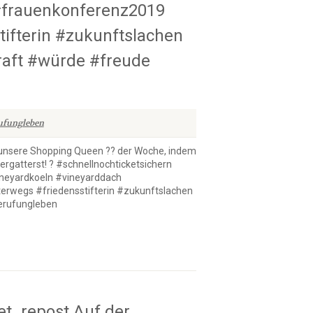
#frauenkonferenz2019
fterin #zukunftslachen
aft #würde #freude
ufungleben
sere Shopping Queen ?? der Woche, indem
 ergatterst! ? #schnellnochticketsichern
neyardkoeln #vineyarddach
wegs #friedensstifterin #zukunftslachen
erufungleben
t_repost Auf der