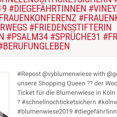
9 #DIEGEFÄHRTINNEN #VINE
#FRAUENKONFERENZ #FRAUEN
WEGS #FRIEDENSSTIFTERIN
 #PSALM34 #SPRÜCHE31 #FR
 #BERUFUNGLEBEN
#Repost @vyblumenwiese with @
unsere Shopping Queen ?? der Woch
Ticket für die Blumenwiese in Köln
? #schnellnochticketsichern #köl
#blumenwiese2019 #diegefährtinn