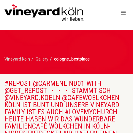
Vineyard Köln
Gallery
cologne_bestplace
#REPOST @CARMENLIND01 WITH
@GET_REPOST ・・・ STAMMTISCH
@VINEYARD.KOELN @CAFEWOELKCHEN
KÖLN IST BUNT UND UNSERE VINEYARD
FAMILY IST ES AUCH #LOVEMYCHURCH
HEUTE HABEN WIR DAS WUNDERBARE
FAMILIENCAFĖ WÖLKCHEN IN KÖLN-