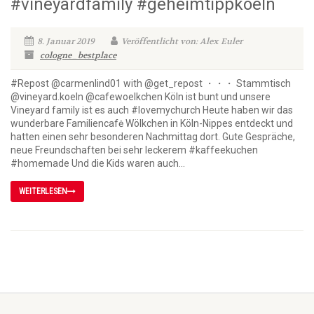
#vineyardfamily #geheimtippkoeln
8. Januar 2019
Veröffentlicht von: Alex Euler
cologne_bestplace
#Repost @carmenlind01 with @get_repost ・・・ Stammtisch
@vineyard.koeln @cafewoelkchen Köln ist bunt und unsere
Vineyard family ist es auch #lovemychurch Heute haben wir das
wunderbare Familiencafė Wölkchen in Köln-Nippes entdeckt und
hatten einen sehr besonderen Nachmittag dort. Gute Gespräche,
neue Freundschaften bei sehr leckerem #kaffeekuchen
#homemade Und die Kids waren auch...
WEITERLESEN