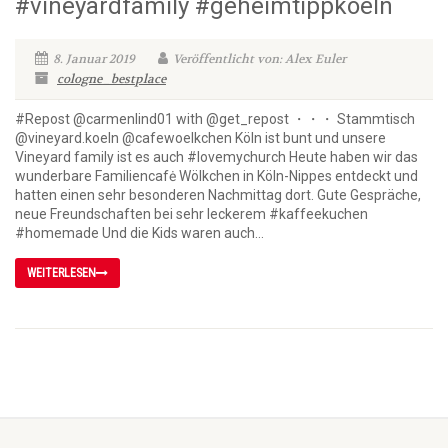
#vineyardfamily #geheimtippkoeln
8. Januar 2019
Veröffentlicht von: Alex Euler
cologne_bestplace
#Repost @carmenlind01 with @get_repost ・・・ Stammtisch
@vineyard.koeln @cafewoelkchen Köln ist bunt und unsere
Vineyard family ist es auch #lovemychurch Heute haben wir das
wunderbare Familiencafė Wölkchen in Köln-Nippes entdeckt und
hatten einen sehr besonderen Nachmittag dort. Gute Gespräche,
neue Freundschaften bei sehr leckerem #kaffeekuchen
#homemade Und die Kids waren auch...
WEITERLESEN