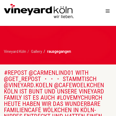
Vineyard Köln
Gallery
rausgegangen
#REPOST @CARMENLIND01 WITH
@GET_REPOST ・・・ STAMMTISCH
@VINEYARD.KOELN @CAFEWOELKCHEN
KÖLN IST BUNT UND UNSERE VINEYARD
FAMILY IST ES AUCH #LOVEMYCHURCH
HEUTE HABEN WIR DAS WUNDERBARE
FAMILIENCAFĖ WÖLKCHEN IN KÖLN-