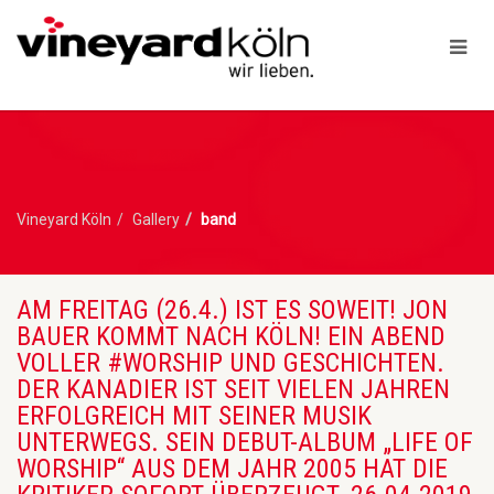
Vineyard Köln
Gallery
band
AM FREITAG (26.4.) IST ES SOWEIT! JON
BAUER KOMMT NACH KÖLN! EIN ABEND
VOLLER #WORSHIP UND GESCHICHTEN.
DER KANADIER IST SEIT VIELEN JAHREN
ERFOLGREICH MIT SEINER MUSIK
UNTERWEGS. SEIN DEBUT-ALBUM „LIFE OF
WORSHIP“ AUS DEM JAHR 2005 HAT DIE