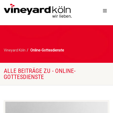
Vineyard Köln
Online-Gottesdienste
ALLE BEITRÄGE ZU - ONLINE-
GOTTESDIENSTE