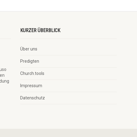
KURZER ÜBERBLICK
Über uns
Predigten
auso
Church.tools
ben
ndung
Impressum
Datenschutz