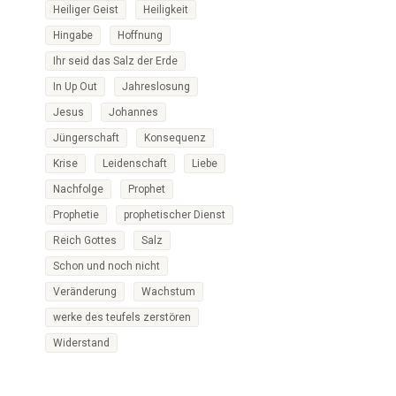
Heiliger Geist
Heiligkeit
Hingabe
Hoffnung
Ihr seid das Salz der Erde
In Up Out
Jahreslosung
Jesus
Johannes
Jüngerschaft
Konsequenz
Krise
Leidenschaft
Liebe
Nachfolge
Prophet
Prophetie
prophetischer Dienst
Reich Gottes
Salz
Schon und noch nicht
Veränderung
Wachstum
werke des teufels zerstören
Widerstand