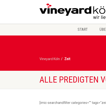
START
ÜBE
Vineyard Köln
Zeit
ALLE PREDIGTEN V
[imic-searchandfilter categories="" tags="zei