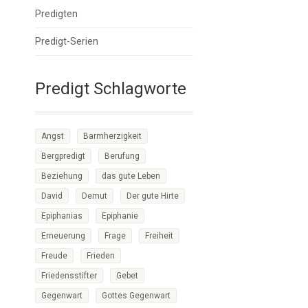
Predigten
Predigt-Serien
Predigt Schlagworte
Angst
Barmherzigkeit
Bergpredigt
Berufung
Beziehung
das gute Leben
David
Demut
Der gute Hirte
Epiphanias
Epiphanie
Erneuerung
Frage
Freiheit
Freude
Frieden
Friedensstifter
Gebet
Gegenwart
Gottes Gegenwart