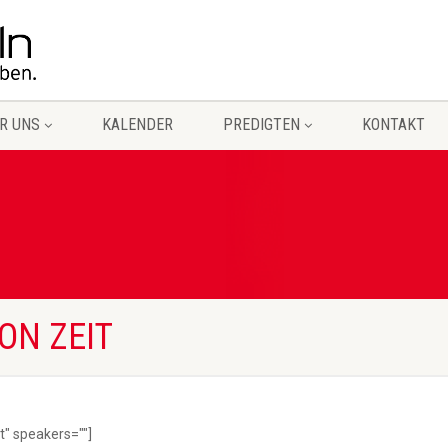
R UNS
KALENDER
PREDIGTEN
KONTAKT
ON ZEIT
t" speakers=""]