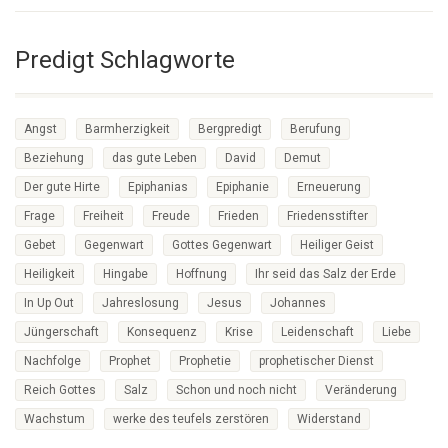
Predigt Schlagworte
Angst
Barmherzigkeit
Bergpredigt
Berufung
Beziehung
das gute Leben
David
Demut
Der gute Hirte
Epiphanias
Epiphanie
Erneuerung
Frage
Freiheit
Freude
Frieden
Friedensstifter
Gebet
Gegenwart
Gottes Gegenwart
Heiliger Geist
Heiligkeit
Hingabe
Hoffnung
Ihr seid das Salz der Erde
In Up Out
Jahreslosung
Jesus
Johannes
Jüngerschaft
Konsequenz
Krise
Leidenschaft
Liebe
Nachfolge
Prophet
Prophetie
prophetischer Dienst
Reich Gottes
Salz
Schon und noch nicht
Veränderung
Wachstum
werke des teufels zerstören
Widerstand