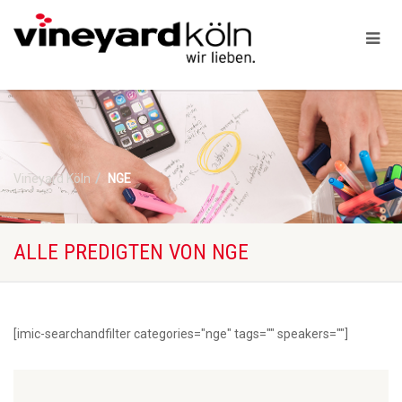
Vineyard Köln
NGE
ALLE PREDIGTEN VON NGE
[imic-searchandfilter categories="nge" tags="" speakers=""]