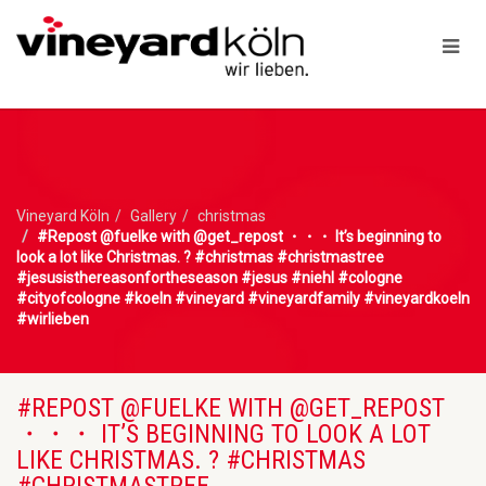
Vineyard Köln
Gallery
christmas
#Repost @fuelke with @get_repost ・・・ It’s beginning to
look a lot like Christmas. ? #christmas #christmastree
#jesusisthereasonfortheseason #jesus #niehl #cologne
#cityofcologne #koeln #vineyard #vineyardfamily #vineyardkoeln
#wirlieben
#REPOST @FUELKE WITH @GET_REPOST
・・・ IT’S BEGINNING TO LOOK A LOT
LIKE CHRISTMAS. ? #CHRISTMAS