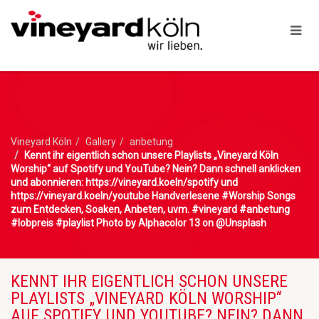
Vineyard Köln
Gallery
anbetung
Kennt ihr eigentlich schon unsere Playlists „Vineyard Köln
Worship“ auf Spotify und YouTube? Nein? Dann schnell anklicken
und abonnieren: https://vineyard.koeln/spotify und
https://vineyard.koeln/youtube Handverlesene #Worship Songs
zum Entdecken, Soaken, Anbeten, uvm. #vineyard #anbetung
#lobpreis #playlist Photo by Alphacolor 13 on @Unsplash
KENNT IHR EIGENTLICH SCHON UNSERE
PLAYLISTS „VINEYARD KÖLN WORSHIP“
AUF SPOTIFY UND YOUTUBE? NEIN? DANN