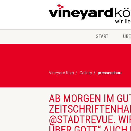
START
ÜBE
Vineyard Köln
Gallery
presseschau
AB MORGEN IM GUT
ZEITSCHRIFTENHAN
@STADTREVUE. WIR
ÜBER GOTT“ AUCH 