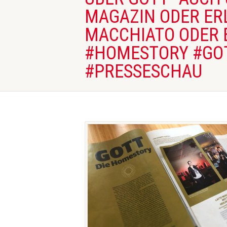
MAGAZIN ODER ER
MACCHIATO ODER E
#HOMESTORY #GOT
#PRESSESCHAU