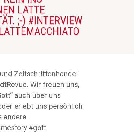
NEN LATTE
T. ;-) #INTERVIEW
#LATTEMACCHIATO
 und Zeitschriftenhandel
dtRevue. Wir freuen uns,
Gott“ auch über uns
oder erlebt uns persönlich
e andere
homestory #gott