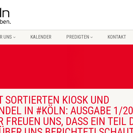
R UNS
KALENDER
PREDIGTEN
KONTAKT
 SORTIERTEN KIOSK UND
DEL IN #KÖLN: AUSGABE 1/20
 FREUEN UNS, DASS EIN TEIL
ÜBER UNS BERICHTET! SCHAUT