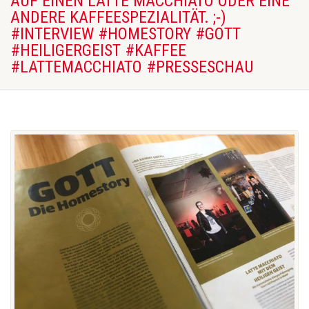
AUF EINEN LATTE MACCHIATO ODER EINE
ANDERE KAFFEESPEZIALITÄT. ;-)
#INTERVIEW #HOMESTORY #GOTT
#HEILIGERGEIST #KAFFEE
#LATTEMACCHIATO #PRESSESCHAU