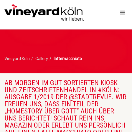
Vineyard Köln
Gallery
lattemacchiato
AB MORGEN IM GUT SORTIERTEN KIOSK
UND ZEITSCHRIFTENHANDEL IN #KÖLN:
AUSGABE 1/2019 DER @STADTREVUE. WIR
FREUEN UNS, DASS EIN TEIL DER
„HOMESTORY ÜBER GOTT“ AUCH ÜBER
UNS BERICHTET! SCHAUT REIN INS
MAGAZIN ODER ERLEBT UNS PERSÖNLICH