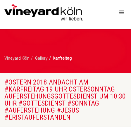
Vineyard Köln
Gallery
karfreitag
#OSTERN 2018 ANDACHT AM
#KARFREITAG 19 UHR OSTERSONNTAG
AUFERSTEHUNGSGOTTESDIENST UM 10:30
UHR #GOTTESDIENST #SONNTAG
#AUFERSTEHUNG #JESUS
#ERISTAUFERSTANDEN