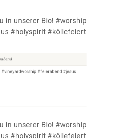
u in unserer Bio! #worship
s #holyspirit #köllefeiert
erabend
hip #vineyardworship #feierabend #jesus
u in unserer Bio! #worship
s #holyspirit #köllefeiert