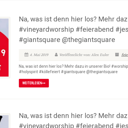
Na, was ist denn hier los? Mehr daz
#vineyardworship #feierabend #jesu
#giantsquare @thegiantsquare
4. Mai 2019
Veröffentlicht von: Alex Euler
fei
Na, was ist denn hier los? Mehr dazu in unserer Bio! #wors
#holyspirit #köllefeiert #giantsquare @thegiantsquare
WEITERLESEN
Na, was ist denn hier los? Mehr daz
#vineyardworship #feierabend #jesu