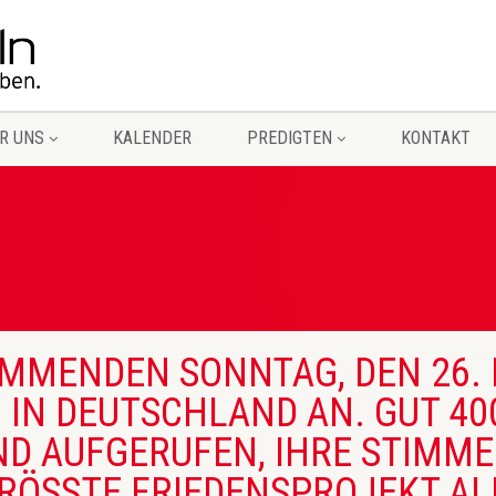
R UNS
KALENDER
PREDIGTEN
KONTAKT
OMMENDEN SONNTAG, DEN 26. M
IN DEUTSCHLAND AN. GUT 400
ND AUFGERUFEN, IHRE STIMME
RÖSSTE FRIEDENSPROJEKT ALLE