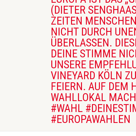
DIETER SENGHAAS)
EITEN MENSCHEN, 
ICHT DURCH UNEN
BERLASSEN. DIESES
EINE STIMME NICH
NSERE EMPFEHLUNG
INEYARD KÖLN ZU
EIERN. AUF DEM H
AHLLOKAL MACHEN
WAHL #DEINESTIM
EUROPAWAHLEN