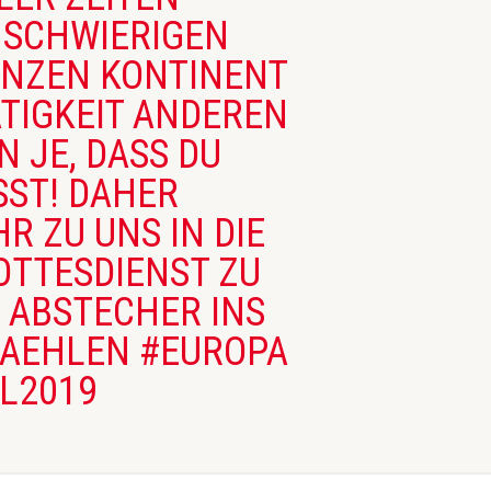
SCHWIERIGEN Z
NZEN KONTINENT N
GKEIT ANDEREN Ü
JE, DASS DU D
T! DAHER U
ZU UNS IN DIE V
TESDIENST ZU F
BSTECHER INS W
EHLEN #EUROPA #
019 #