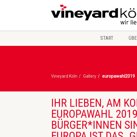
START
ÜBE
Vineyard Köln
Gallery
europawahl2019
IHR LIEBEN, AM K
EUROPAWAHL 2019 
BÜRGER*INNEN SI
EUROPA IST DAS „G