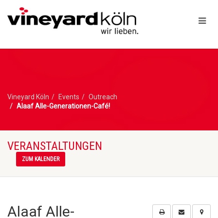
Vineyard Köln
Events
Outreach
Alaaf Alle-Generationen-Café!
VERANSTALTUNGEN
ZUM KALENDER
Alaaf Alle-